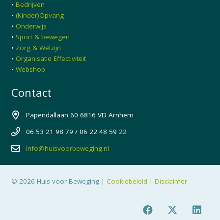
•
Bedrijven
•
(Kinder)Opvang
•
Onderwijs
•
Sport & bewegen
•
Zorg & Welzijn
•
Organisatie Effectiviteit
•
Webshop
Contact
Papendallaan 60 6816 VD Arnhem
06 53 21 98 79 / 06 22 48 59 22
info@huisvoorbeweging.nl
© 2026 Huis voor Beweging |
Cookiebeleid
|
Disclaimer