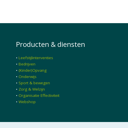
Producten & diensten
•
Leefstijlinterventies
•
Bedrijven
•
(Kinder)Opvang
•
Onderwijs
•
Sport & bewegen
•
Zorg & Welzijn
•
Organisatie Effectiviteit
•
Webshop