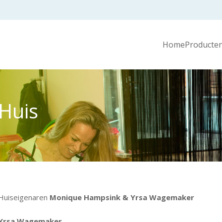
Home
Producten
Huis
Huiseigenaren
Monique Hampsink & Yrsa Wagemaker
Yrsa Wagemaker