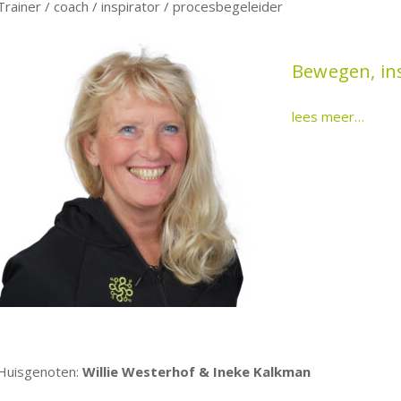
Trainer / coach / inspirator / procesbegeleider
Bewegen, in
lees meer…
Huisgenoten:
Willie Westerhof
& Ineke Kalkman