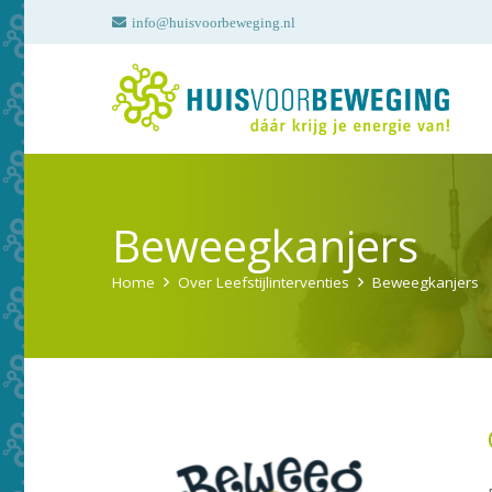
info@huisvoorbeweging.nl
Beweegkanjers
Home
Over Leefstijlinterventies
Beweegkanjers