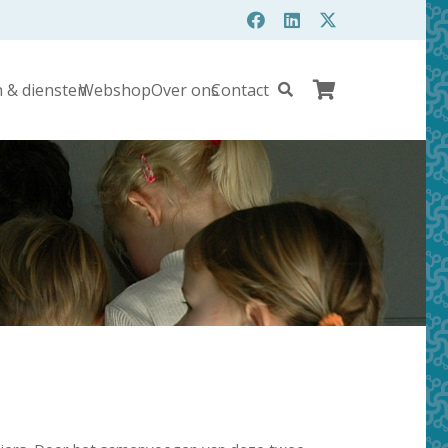
 & diensten
Webshop
Over ons
Contact