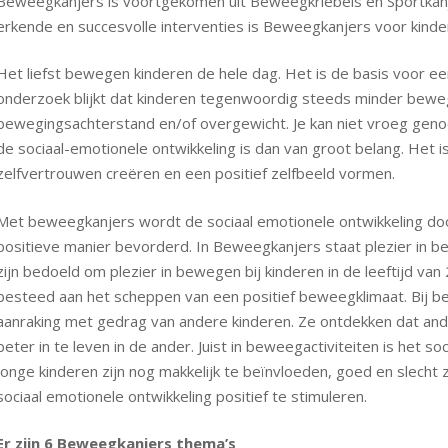
Beweegkanjers is voortgekomen uit Beweegkriebels en Sportka
erkende en succesvolle interventies is Beweegkanjers voor kinder
Het liefst bewegen kinderen de hele dag. Het is de basis voor ee
onderzoek blijkt dat kinderen tegenwoordig steeds minder bewe
bewegingsachterstand en/of overgewicht. Je kan niet vroeg gen
de sociaal-emotionele ontwikkeling is dan van groot belang. Het is 
zelfvertrouwen creëren en een positief zelfbeeld vormen.
Met beweegkanjers wordt de sociaal emotionele ontwikkeling do
positieve manier bevorderd. In Beweegkanjers staat plezier in b
zijn bedoeld om plezier in bewegen bij kinderen in de leeftijd va
besteed aan het scheppen van een positief beweegklimaat. Bij be
aanraking met gedrag van andere kinderen. Ze ontdekken dat ande
beter in te leven in de ander. Juist in beweegactiviteiten is het 
Jonge kinderen zijn nog makkelijk te beïnvloeden, goed en slecht
sociaal emotionele ontwikkeling positief te stimuleren.
Er zijn 6 Beweegkanjers thema’s