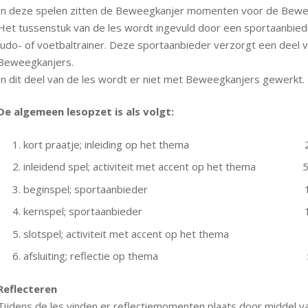
In deze spelen zitten de Beweegkanjer momenten voor de Bewee
Het tussenstuk van de les wordt ingevuld door een sportaanbied
judo- of voetbaltrainer. Deze sportaanbieder verzorgt een deel v
Beweegkanjers.
In dit deel van de les wordt er niet met Beweegkanjers gewerkt.
De algemeen lesopzet is als volgt:
kort praatje; inleiding op het thema
inleidend spel; activiteit met accent op het thema
5
beginspel; sportaanbieder
kernspel; sportaanbieder
slotspel; activiteit met accent op het them
afsluiting; reflectie op thema
Reflecteren
Tijdens de les vinden er reflectiemomenten plaats door middel va