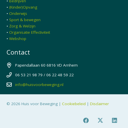
•
Bedrijven
•
(Kinder)Opvang
•
Onderwijs
•
Sport & bewegen
•
Zorg & Welzijn
•
Organisatie Effectiviteit
•
Webshop
Contact
Papendallaan 60 6816 VD Arnhem
06 53 21 98 79 / 06 22 48 59 22
info@huisvoorbeweging.nl
© 2026 Huis voor Beweging |
Cookiebeleid
|
Disclaimer