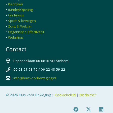
•
Bedrijven
•
(Kinder)Opvang
•
Onderwijs
•
Sport & bewegen
•
Zorg & Welzijn
•
Organisatie Effectiviteit
•
Webshop
Contact
Papendallaan 60 6816 VD Arnhem
06 53 21 98 79 / 06 22 48 59 22
info@huisvoorbeweging.nl
© 2026 Huis voor Beweging |
Cookiebeleid
|
Disclaimer