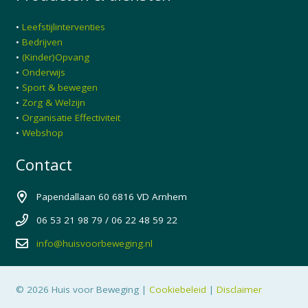
•
Leefstijlinterventies
•
Bedrijven
•
(Kinder)Opvang
•
Onderwijs
•
Sport & bewegen
•
Zorg & Welzijn
•
Organisatie Effectiviteit
•
Webshop
Contact
Papendallaan 60 6816 VD Arnhem
06 53 21 98 79 / 06 22 48 59 22
info@huisvoorbeweging.nl
© 2026 Huis voor Beweging |
Cookiebeleid
|
Disclaimer