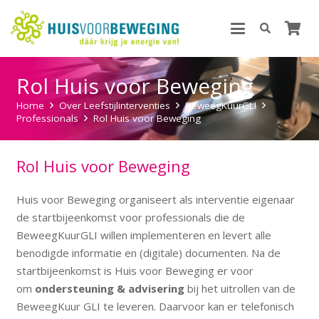
Rol Huis voor Beweging
Home
Over Leefstijlinterventies
BeweegKuurGLI
Professionals
Rol Huis voor Beweging
Rol Huis voor Beweging
Huis voor Beweging organiseert als interventie eigenaar
de startbijeenkomst voor professionals die de
BeweegKuurGLI willen implementeren en levert alle
benodigde informatie en (digitale) documenten. Na de
startbijeenkomst is Huis voor Beweging er voor
om
ondersteuning & advisering
bij het uitrollen van de
BeweegKuur GLI te leveren. Daarvoor kan er telefonisch