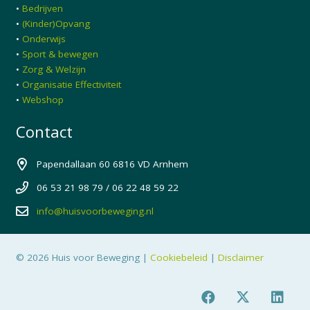
•
Bedrijven
•
(Kinder)Opvang
•
Onderwijs
•
Sport & bewegen
•
Zorg & Welzijn
•
Organisatie Effectiviteit
•
Webshop
Contact
Papendallaan 60 6816 VD Arnhem
06 53 21 98 79 / 06 22 48 59 22
info@huisvoorbeweging.nl
© 2026 Huis voor Beweging |
Cookiebeleid
|
Disclaimer