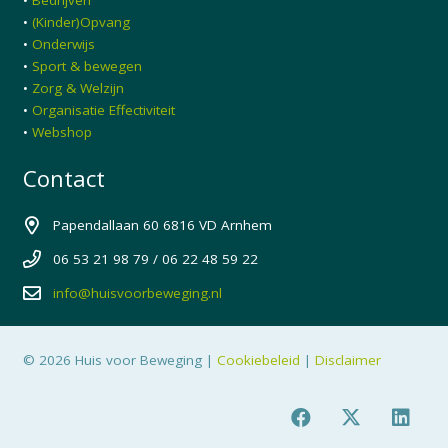
•
(Kinder)Opvang
•
Onderwijs
•
Sport & bewegen
•
Zorg & Welzijn
•
Organisatie Effectiviteit
•
Webshop
Contact
Papendallaan 60 6816 VD Arnhem
06 53 21 98 79 / 06 22 48 59 22
info@huisvoorbeweging.nl
© 2026 Huis voor Beweging |
Cookiebeleid
|
Disclaimer