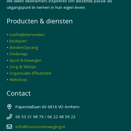
We willen deelnemers inspireren om diezelfde passie als
uitgangspunt te nemen in hun eigen leven.
Producten & diensten
•
Leefstijlinterventies
•
Bedrijven
•
(Kinder)Opvang
•
Onderwijs
•
Sport & bewegen
•
Zorg & Welzijn
•
Organisatie Effectiviteit
•
Webshop
Contact
Papendallaan 60 6816 VD Arnhem
06 53 21 98 79 / 06 22 48 59 22
info@huisvoorbeweging.nl