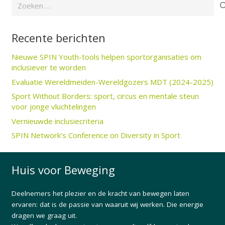
Zoeken
naar:
Recente berichten
Nieuwe SPIN Youth-tools helpen sportorganisaties om
inclusiever te worden
Evaluatie Wereldmeiden-Wereldgozers MDT (2024-2025)
Sport Without Borders: sport, circus en mentale steun
voor jonge vluchtelingen
Vernieuwde inclusiecriteria
SPIN Network’s Conference on Diversity in Sport
Huis voor Beweging
Deelnemers het plezier en de kracht van bewegen laten
ervaren: dat is de passie van waaruit wij werken. Die energie
dragen we graag uit.