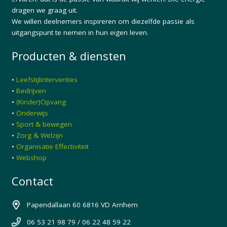
dragen we graag uit.
We willen deelnemers inspireren om diezelfde passie als
uitgangspunt te nemen in hun eigen leven.
Producten & diensten
•
Leefstijlinterventies
•
Bedrijven
•
(Kinder)Opvang
•
Onderwijs
•
Sport & bewegen
•
Zorg & Welzijn
•
Organisatie Effectiviteit
•
Webshop
Contact
Papendallaan 60 6816 VD Arnhem
06 53 21 98 79 / 06 22 48 59 22