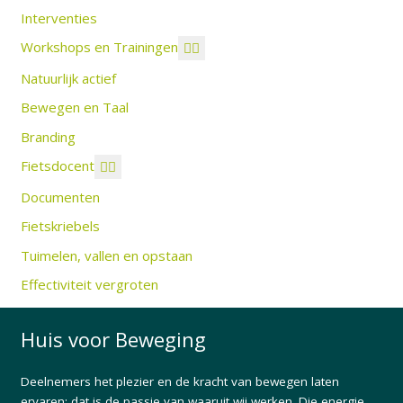
Interventies
Workshops en Trainingen
Natuurlijk actief
Bewegen en Taal
Branding
Fietsdocent
Documenten
Fietskriebels
Tuimelen, vallen en opstaan
Effectiviteit vergroten
Huis voor Beweging
Deelnemers het plezier en de kracht van bewegen laten
ervaren: dat is de passie van waaruit wij werken. Die energie