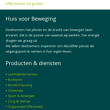
Effectiviteit vergroten
Huis voor Beweging
Deelnemers het plezier en de kracht van bewegen laten
ervaren: dat is de passie van waaruit wij werken. Die energie
dragen we graag uit.
We willen deelnemers inspireren om diezelfde passie als
uitgangspunt te nemen in hun eigen leven.
Producten & diensten
•
Leefstijlinterventies
•
Bedrijven
•
(Kinder)Opvang
•
Onderwijs
•
Sport & bewegen
•
Zorg & Welzijn
•
Organisatie Effectiviteit