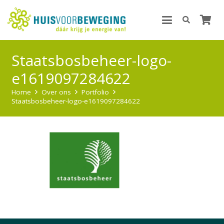
Staatsbosbeheer-logo-
e1619097284622
Home
Over ons
Portfolio
Staatsbosbeheer-logo-e1619097284622