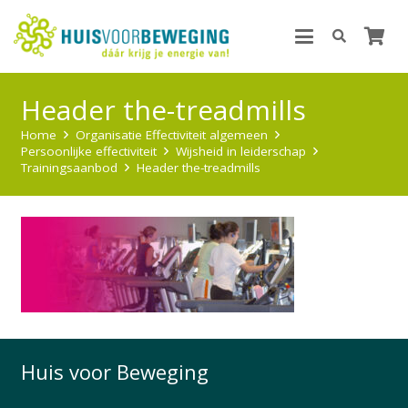
Header the-treadmills
Home
Organisatie Effectiviteit algemeen
Persoonlijke effectiviteit
Wijsheid in leiderschap
Trainingsaanbod
Header the-treadmills
Huis voor Beweging