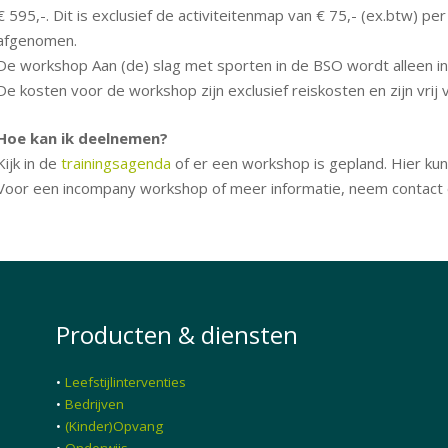
€ 595,-. Dit is exclusief de activiteitenmap van € 75,- (ex.btw
afgenomen.
De workshop Aan (de) slag met sporten in de BSO wordt alleen 
De kosten voor de workshop zijn exclusief reiskosten en zijn vrij 
Hoe kan ik deelnemen?
Kijk in de
trainingsagenda
of er een workshop is gepland. Hier kun
Voor een incompany workshop of meer informatie, neem contac
Producten & diensten
•
Leefstijlinterventies
•
Bedrijven
•
(Kinder)Opvang