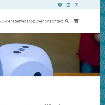
 & diensten
Webshop
Over ons
Contact