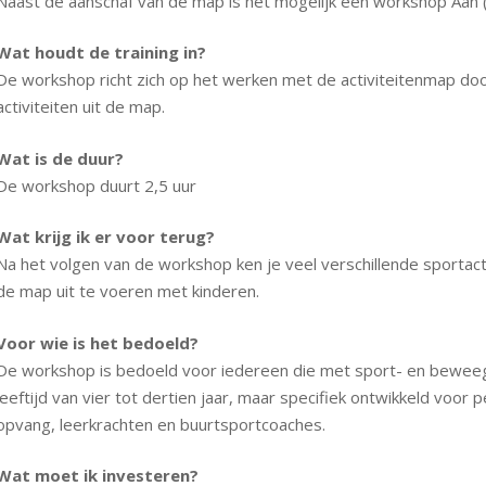
Naast de aanschaf van de map is het mogelijk een workshop Aan (
Wat houdt de training in?
De workshop richt zich op het werken met de activiteitenmap door
activiteiten uit de map.
Wat is de duur?
De workshop duurt 2,5 uur
Wat krijg ik er voor terug?
Na het volgen van de workshop ken je veel verschillende sportactiv
de map uit te voeren met kinderen.
Voor wie is het bedoeld?
De workshop is bedoeld voor iedereen die met sport- en beweegac
leeftijd van vier tot dertien jaar, maar specifiek ontwikkeld vo
opvang, leerkrachten en buurtsportcoaches.
Wat moet ik investeren?