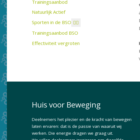
Trainingsaanbod
Natuurlijk Actief
Sporten in de BSO
Trainingsaanbod BSO
Effectiviteit vergroten
Huis voor Beweging
Deelnemers het plezier en de kracht van bewegen
laten ervaren: dat is de passie van waaruit wij
werken. Die energie dragen we graag uit.