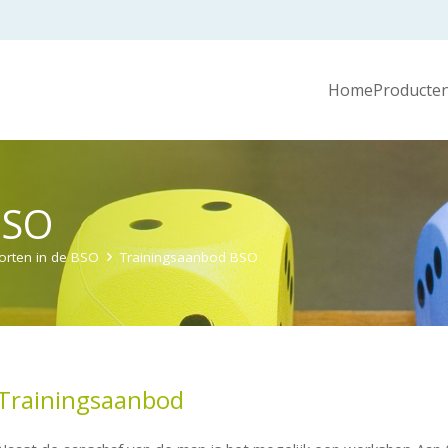
Home
Producten
BSO
orten in de BSO
Trainingsaanbod BSO
Trainingsaanbod