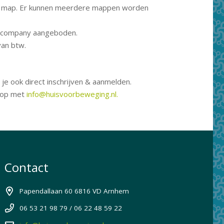
) per map. Er kunnen meerdere mappen worden
incompany aangeboden.
van btw.
 je ook direct inschrijven & aanmelden.
t op met
info@huisvoorbeweging.nl.
Contact
Papendallaan 60 6816 VD Arnhem
06 53 21 98 79 / 06 22 48 59 22