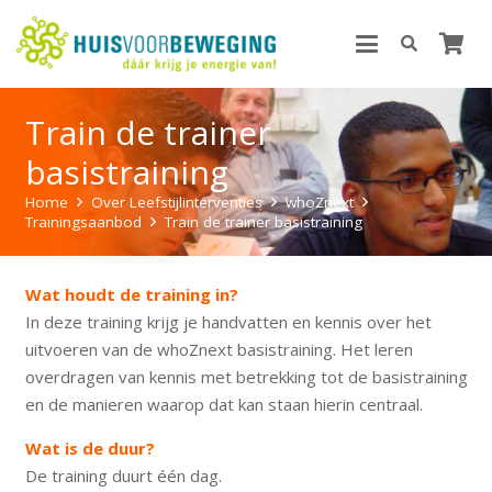
Train de trainer
basistraining
Home
Over Leefstijlinterventies
whoZnext
Trainingsaanbod
Train de trainer basistraining
Wat houdt de training in?
In deze training krijg je handvatten en kennis over het
uitvoeren van de whoZnext basistraining. Het leren
overdragen van kennis met betrekking tot de basistraining
en de manieren waarop dat kan staan hierin centraal.
Wat is de duur?
De training duurt één dag.