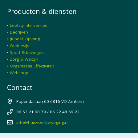
Producten & diensten
•
Leefstijlinterventies
•
Bedrijven
•
(Kinder)Opvang
•
Onderwijs
•
Sport & bewegen
•
Zorg & Welzijn
•
Organisatie Effectiviteit
•
Webshop
Contact
Papendallaan 60 6816 VD Arnhem
06 53 21 98 79 / 06 22 48 59 22
info@huisvoorbeweging.nl