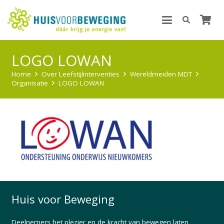
LOGO LOWAN
Home
Over Leefstijlinterventies
Wereldmeiden MDT
Organisatie
LOGO LOWAN
Huis voor Beweging
Deelnemers het plezier en de kracht van bewegen laten