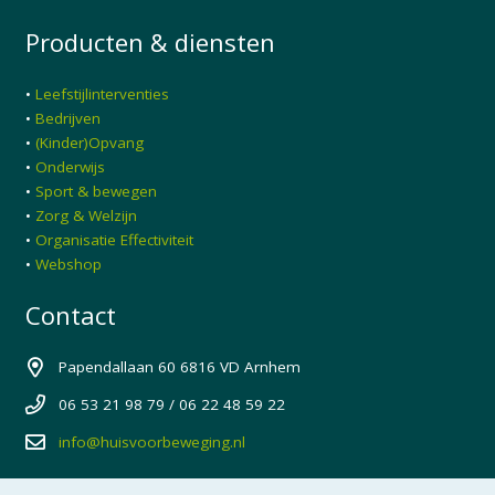
Producten & diensten
•
Leefstijlinterventies
•
Bedrijven
•
(Kinder)Opvang
•
Onderwijs
•
Sport & bewegen
•
Zorg & Welzijn
•
Organisatie Effectiviteit
•
Webshop
Contact
Papendallaan 60 6816 VD Arnhem
06 53 21 98 79 / 06 22 48 59 22
info@huisvoorbeweging.nl