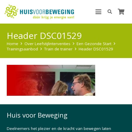
Header DSC01529
Home
Over Leefstijlinterventies
Een Gezonde Start
Trainingsaanbod
Train de trainer
Header DSC01529
Huis voor Beweging
Deelnemers het plezier en de kracht van bewegen laten