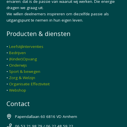
ervaren: dat is de passie van waaruit wij werken. Die energie
dragen we graag uit.
We willen deelnemers inspireren om diezelfde passie als
uitgangspunt te nemen in hun eigen leven.
Producten & diensten
•
Leefstijlinterventies
•
Bedrijven
•
(Kinder)Opvang
•
Onderwijs
•
Sport & bewegen
•
Zorg & Welzijn
•
Organisatie Effectiviteit
•
Webshop
Contact
Papendallaan 60 6816 VD Arnhem
06 53 21 98 79 / 06 22 48 59 22