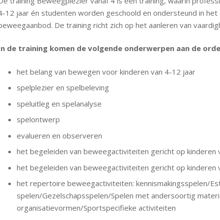
De training Beweegplezier vanaf 4 is een training, waarin profess
4-12 jaar én studenten worden geschoold en ondersteund in het 
beweegaanbod. De training richt zich op het aanleren van vaardighe
In de training komen de volgende onderwerpen aan de orde
het belang van bewegen voor kinderen van 4-12 jaar
spelplezier en spelbeleving
speluitleg en spelanalyse
spelontwerp
evalueren en observeren
het begeleiden van beweegactiviteiten gericht op kinderen 
het begeleiden van beweegactiviteiten gericht op kinderen 
het repertoire beweegactiviteiten: kennismakingsspelen/E
spelen/Gezelschapsspelen/Spelen met andersoortig materiaal
organisatievormen/Sportspecifieke activiteiten