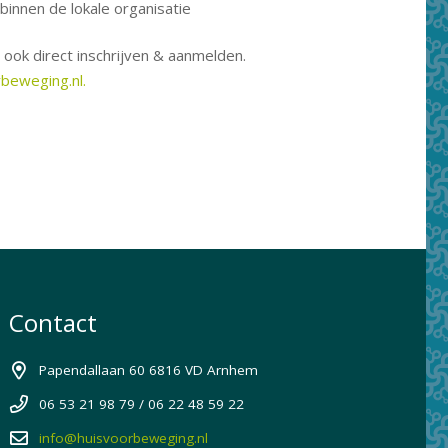
innen de lokale organisatie
e ook direct inschrijven & aanmelden.
beweging.nl.
Contact
Papendallaan 60 6816 VD Arnhem
06 53 21 98 79 / 06 22 48 59 22
info@huisvoorbeweging.nl