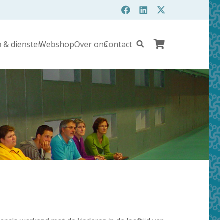
 & diensten
Webshop
Over ons
Contact