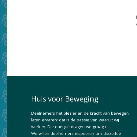
Huis voor Beweging
Deelnemers het plezier en de kracht van bewegen
laten ervaren: dat is de passie van waaruit wij
werken. Die energie dragen we graag uit.
We willen deelnemers inspireren om diezelfde