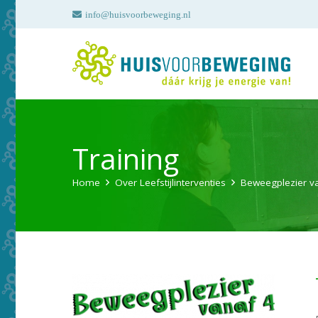
info@huisvoorbeweging.nl
Training
Home
Over Leefstijlinterventies
Beweegplezier v