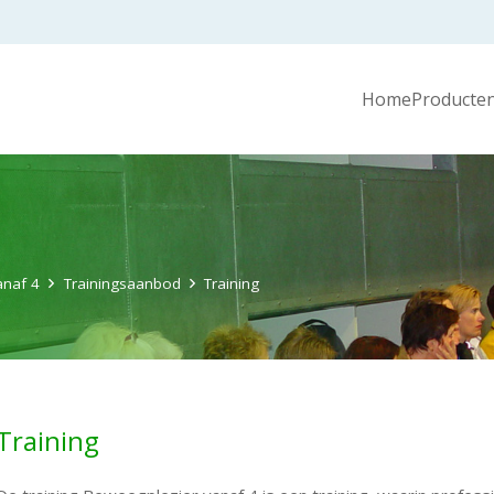
Home
Producten
anaf 4
Trainingsaanbod
Training
Training