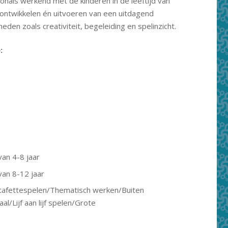
ionals werkend met de kinderen in de leeftijd van
ontwikkelen én uitvoeren van een uitdagend
den zoals creativiteit, begeleiding en spelinzicht.
:
van 4-8 jaar
van 8-12 jaar
stafettespelen/Thematisch werken/Buiten
/Lijf aan lijf spelen/Grote