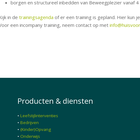
borgen en structureel inbedden van Beweegplezier vanaf 4 b
Kijk in de
trainingsagenda
of er een training is gepland. Hier kun j
Voor een incompany training, neem contact op met
info@huisvoor
Producten & diensten
•
Leefstijlinterventies
•
Bedrijven
•
(Kinder)Opvang
•
Onderwijs