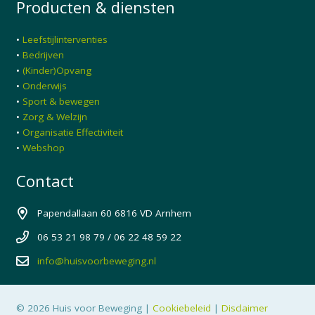
Producten & diensten
•
Leefstijlinterventies
•
Bedrijven
•
(Kinder)Opvang
•
Onderwijs
•
Sport & bewegen
•
Zorg & Welzijn
•
Organisatie Effectiviteit
•
Webshop
Contact
Papendallaan 60 6816 VD Arnhem
06 53 21 98 79 / 06 22 48 59 22
info@huisvoorbeweging.nl
© 2026 Huis voor Beweging |
Cookiebeleid
|
Disclaimer