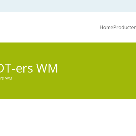
Home
Producten
MDT-ers WM
ers WM