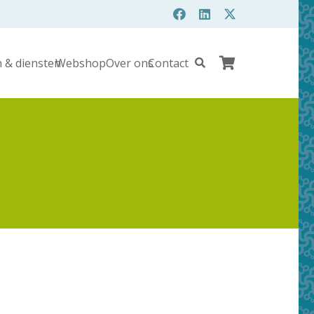
 & diensten
Webshop
Over ons
Contact