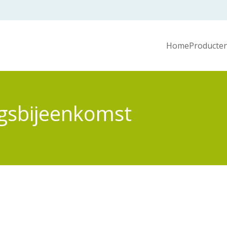
Home
Producten
gsbijeenkomst