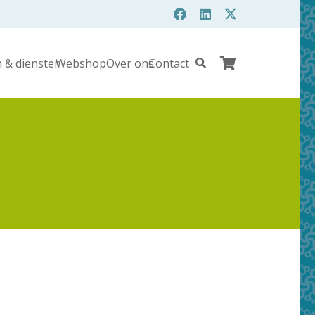
 & diensten
Webshop
Over ons
Contact