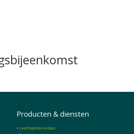
gsbijeenkomst
Producten & diensten
•
Leefstijlinterventies