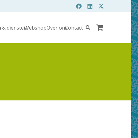
 & diensten
Webshop
Over ons
Contact