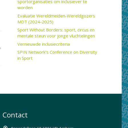
sportorganisaties om inclusiever te
worden
Evaluatie Wereldmeiden-Wereldgozers
MDT (2024-2025)
Sport Without Borders: sport, circus en
mentale steun voor jonge vluchtelingen
Vernieuwde inclusiecriteria
SPIN Network’s Conference on Diversity
in Sport
Contact