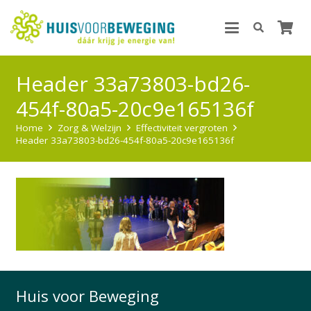
Header 33a73803-bd26-
454f-80a5-20c9e165136f
Home
Zorg & Welzijn
Effectiviteit vergroten
Header 33a73803-bd26-454f-80a5-20c9e165136f
Huis voor Beweging