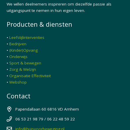
We willen deelnemers inspireren om diezelfde passie als
uitgangspunt te nemen in hun eigen leven.
Producten & diensten
•
Leefstijlinterventies
•
Bedrijven
•
(Kinder)Opvang
•
Onderwijs
•
Sport & bewegen
•
Zorg & Welzijn
•
Organisatie Effectiviteit
•
Webshop
Contact
Papendallaan 60 6816 VD Arnhem
06 53 21 98 79 / 06 22 48 59 22
info@huisvoorbeweging.nl