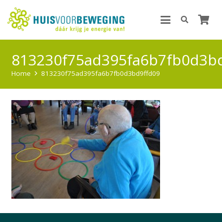
813230f75ad395fa6b7fb0d3b
Home
813230f75ad395fa6b7fb0d3bd9ffd09