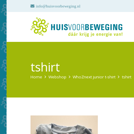
info@huisvoorbeweging.nl
tshirt
Home
Webshop
WhoZnext junior t-shirt
tshirt