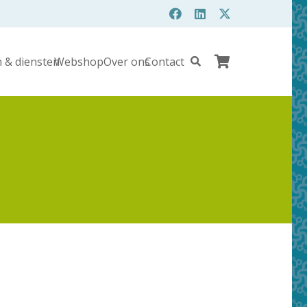
 & diensten
Webshop
Over ons
Contact