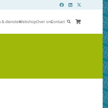
 & diensten
Webshop
Over ons
Contact