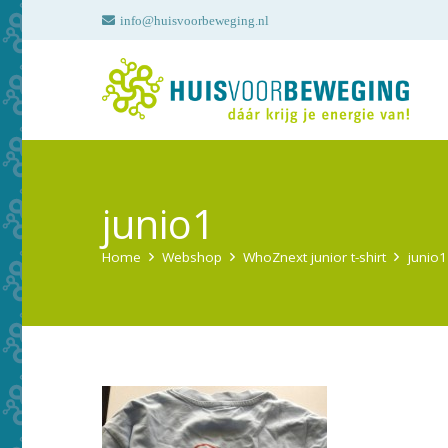
info@huisvoorbeweging.nl
junio1
Home
Webshop
WhoZnext junior t-shirt
junio1