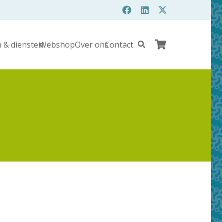
 & diensten
Webshop
Over ons
Contact