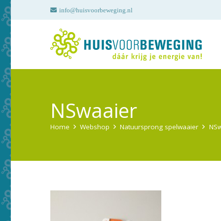
info@huisvoorbeweging.nl
NSwaaier
Home
Webshop
Natuursprong spelwaaier
NSw