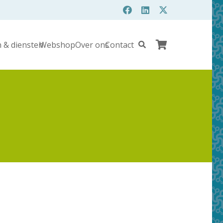
 & diensten
Webshop
Over ons
Contact