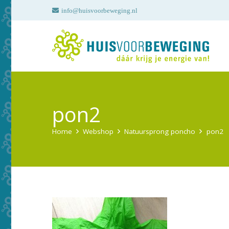
info@huisvoorbeweging.nl
pon2
Home
Webshop
Natuursprong poncho
pon2