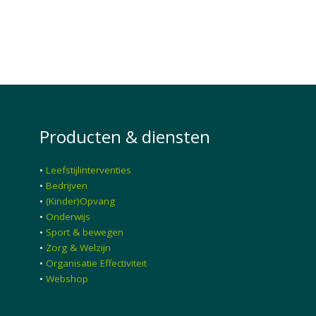
Producten & diensten
•
Leefstijlinterventies
•
Bedrijven
•
(Kinder)Opvang
•
Onderwijs
•
Sport & bewegen
•
Zorg & Welzijn
•
Organisatie Effectiviteit
•
Webshop