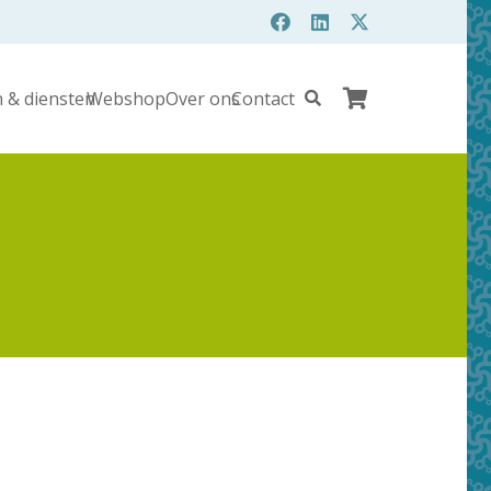
 & diensten
Webshop
Over ons
Contact