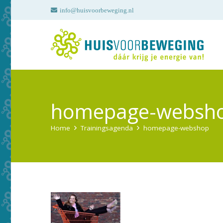
info@huisvoorbeweging.nl
homepage-websh
Home
Trainingsagenda
homepage-webshop