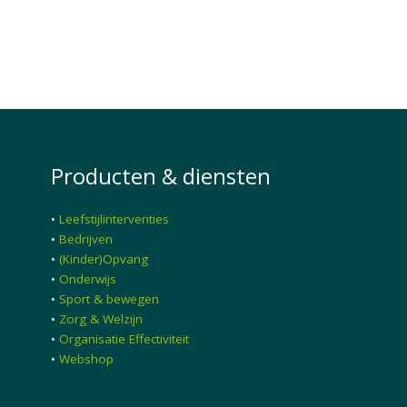
Producten & diensten
•
Leefstijlinterventies
•
Bedrijven
•
(Kinder)Opvang
•
Onderwijs
•
Sport & bewegen
•
Zorg & Welzijn
•
Organisatie Effectiviteit
•
Webshop