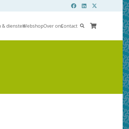
 & diensten
Webshop
Over ons
Contact