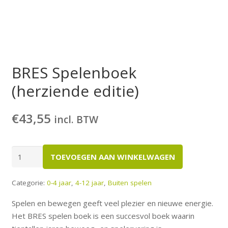
BRES Spelenboek
(herziende editie)
€
43,55
incl. BTW
BRES
TOEVOEGEN AAN WINKELWAGEN
Spelenboek
(herziende
Categorie:
0-4 jaar
,
4-12 jaar
,
Buiten spelen
editie)
aantal
Spelen en bewegen geeft veel plezier en nieuwe energie.
Het BRES spelen boek is een succesvol boek waarin