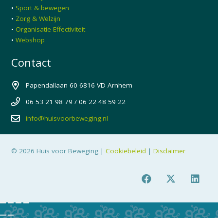
•
Sport & bewegen
•
Zorg & Welzijn
•
Organisatie Effectiviteit
•
Webshop
Contact
Papendallaan 60 6816 VD Arnhem
06 53 21 98 79 / 06 22 48 59 22
info@huisvoorbeweging.nl
© 2026 Huis voor Beweging |
Cookiebeleid
|
Disclaimer