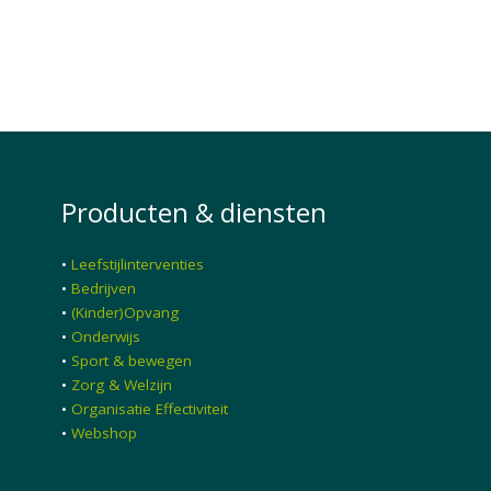
Producten & diensten
•
Leefstijlinterventies
•
Bedrijven
•
(Kinder)Opvang
•
Onderwijs
•
Sport & bewegen
•
Zorg & Welzijn
•
Organisatie Effectiviteit
•
Webshop