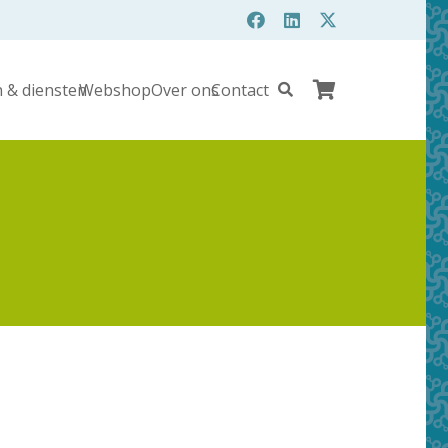
 & diensten
Webshop
Over ons
Contact