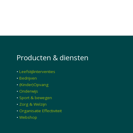
Producten & diensten
•
Leefstijlinterventies
•
Bedrijven
•
(Kinder)Opvang
•
Onderwijs
•
Sport & bewegen
•
Zorg & Welzijn
•
Organisatie Effectiviteit
•
Webshop