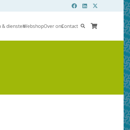
 & diensten
Webshop
Over ons
Contact