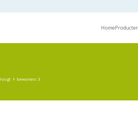
Home
Producten
 Voogt
bewoners 3