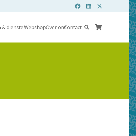
 & diensten
Webshop
Over ons
Contact