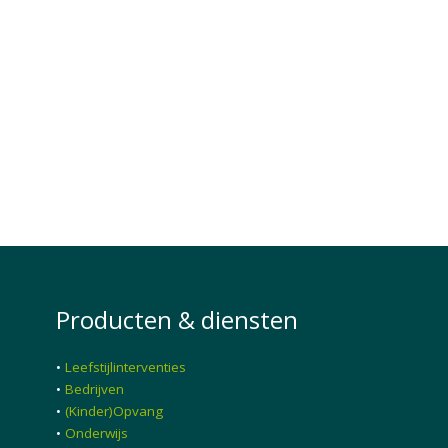
Producten & diensten
•
Leefstijlinterventies
•
Bedrijven
•
(Kinder)Opvang
•
Onderwijs