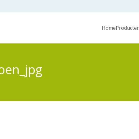
Home
Producten
oen_jpg