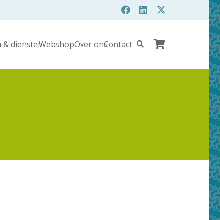
 & diensten
Webshop
Over ons
Contact