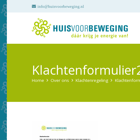
info@huisvoorbeweging.nl
Klachtenformulier
Home
Over ons
Klachtenregeling
Klachtenfor