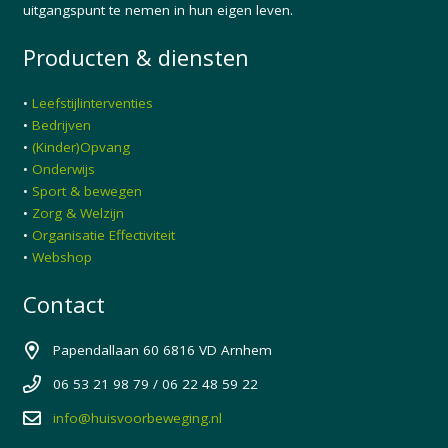
uitgangspunt te nemen in hun eigen leven.
Producten & diensten
•
Leefstijlinterventies
•
Bedrijven
•
(Kinder)Opvang
•
Onderwijs
•
Sport & bewegen
•
Zorg & Welzijn
•
Organisatie Effectiviteit
•
Webshop
Contact
Papendallaan 60 6816 VD Arnhem
06 53 21 98 79 / 06 22 48 59 22
info@huisvoorbeweging.nl