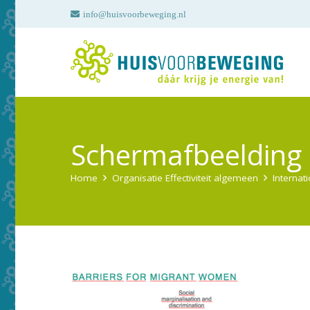
info@huisvoorbeweging.nl
Schermafbeelding
Home
Organisatie Effectiviteit algemeen
Internat