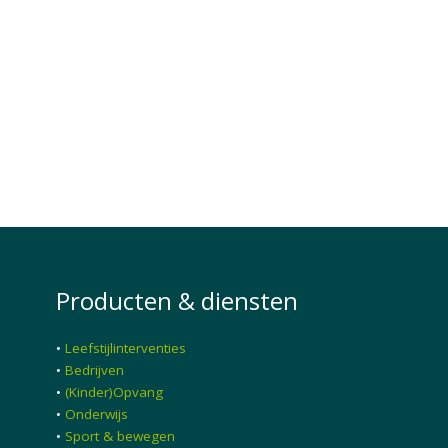
Producten & diensten
•
Leefstijlinterventies
•
Bedrijven
•
(Kinder)Opvang
•
Onderwijs
•
Sport & bewegen