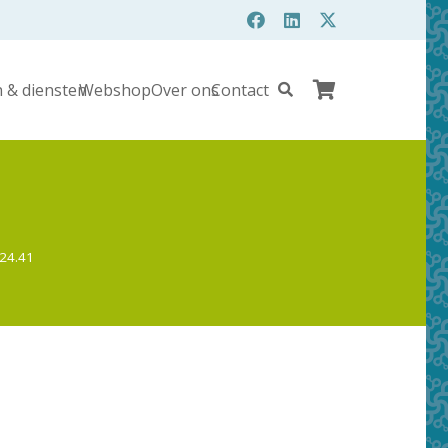
 & diensten
Webshop
Over ons
Contact
1
24.41