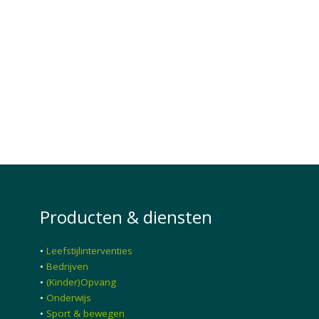
Producten & diensten
•
Leefstijlinterventies
•
Bedrijven
•
(Kinder)Opvang
•
Onderwijs
•
Sport & bewegen