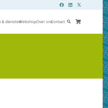
 & diensten
Webshop
Over ons
Contact