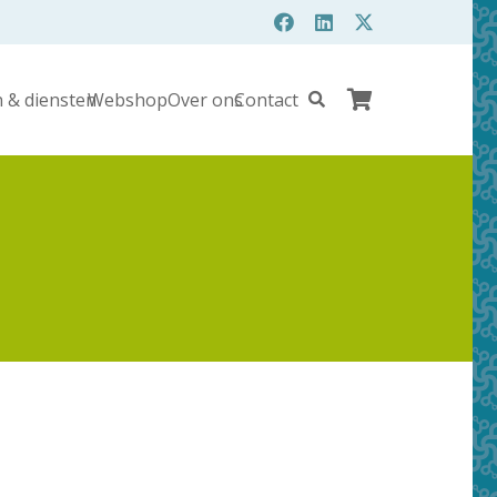
 & diensten
Webshop
Over ons
Contact