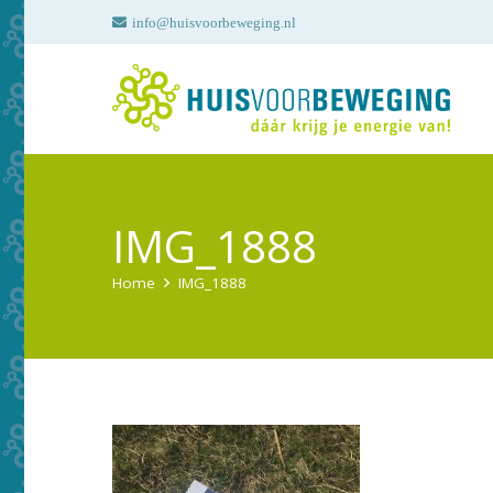
info@huisvoorbeweging.nl
IMG_1888
Home
IMG_1888