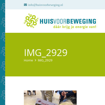
info@huisvoorbeweging.nl
IMG_2929
Home
IMG_2929