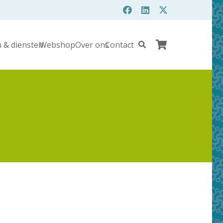
 & diensten
Webshop
Over ons
Contact