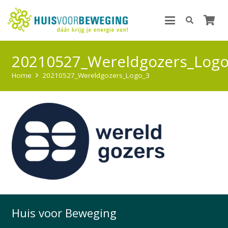
20210527_Wereldgozers_Logo
Home
20210527_Wereldgozers_Logo_3
Huis voor Beweging