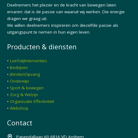
Deelnemers het plezier en de kracht van bewegen laten
ervaren: dat is de passie van waaruit wij werken. Die energie
dragen we graag uit.
We willen deelnemers inspireren om diezelfde passie als
uitgangspunt te nemen in hun eigen leven.
Producten & diensten
•
Leefstijlinterventies
•
Bedrijven
•
(Kinder)Opvang
•
Onderwijs
•
Sport & bewegen
•
Zorg & Welzijn
•
Organisatie Effectiviteit
•
Webshop
Contact
Papendallaan 60 6816 VD Arnhem