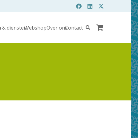
 & diensten
Webshop
Over ons
Contact