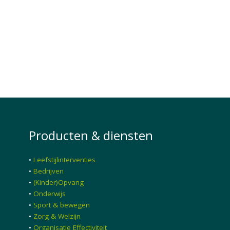
Producten & diensten
•
Leefstijlinterventies
•
Bedrijven
•
(Kinder)Opvang
•
Onderwijs
•
Sport & bewegen
•
Zorg & Welzijn
•
Organisatie Effectiviteit