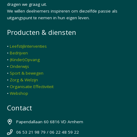
dragen we graag uit.
We willen deelnemers inspireren om diezelfde passie als
uitgangspunt te nemen in hun eigen leven.
Producten & diensten
•
Leefstijlinterventies
•
Bedrijven
•
(Kinder)Opvang
•
Onderwijs
•
Sport & bewegen
•
Zorg & Welzijn
•
Organisatie Effectiviteit
•
Webshop
Contact
Papendallaan 60 6816 VD Arnhem
06 53 21 98 79 / 06 22 48 59 22