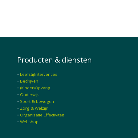
Producten & diensten
•
Leefstijlinterventies
•
Bedrijven
•
(Kinder)Opvang
•
Onderwijs
•
Sport & bewegen
•
Zorg & Welzijn
•
Organisatie Effectiviteit
•
Webshop