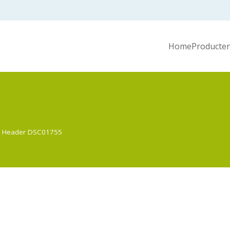
Home
Producten
Header DSC01755