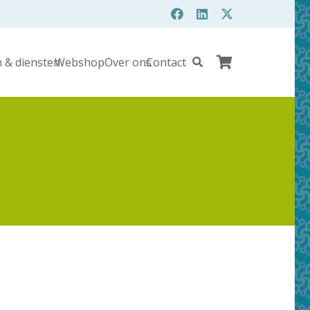
 & diensten
Webshop
Over ons
Contact